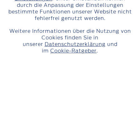
durch die Anpassung der Einstellungen
bestimmte Funktionen unserer Website nicht
Läuft wie von selbst.
fehlerfrei genutzt werden.
Lassen Sie Ihr Geld langfristig für Sie
Weitere Informationen über die Nutzung von
arbeiten – mit Ford Money Festgeld.
Cookies finden Sie in
unserer
Datenschutzerklärung
und
im
Cookie-Ratgeber
.
Überblick:
Festgeld: 1 Jahr
Mindestanlagebetrag
EUR 500
Aktueller Zins p.a. (fest)
2,40 % p.a.