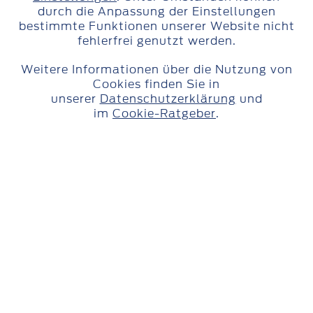
durch die Anpassung der Einstellungen
bestimmte Funktionen unserer Website nicht
Läuft wie von selbst.
fehlerfrei genutzt werden.
Lassen Sie Ihr Geld langfristig für Sie
Weitere Informationen über die Nutzung von
arbeiten – mit Ford Money Festgeld.
Cookies finden Sie in
unserer
Datenschutzerklärung
und
im
Cookie-Ratgeber
.
Überblick:
Festgeld: 1 Jahr
Mindestanlagebetrag
EUR 500
Aktueller Zins p.a. (fest)
2,40 % p.a.